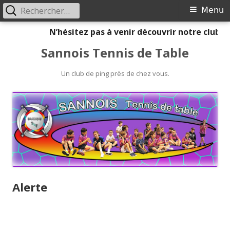
Rechercher :
Primary
Menu
Menu
Skip
N’hésitez pas à venir découvrir notre club
to
Sannois Tennis de Table
content
Un club de ping près de chez vous.
Alerte