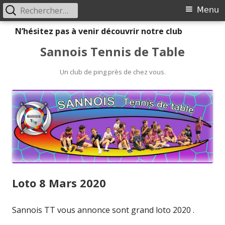
Rechercher :
Primary
Menu
Menu
Skip
N’hésitez pas à venir découvrir notre club
to
Sannois Tennis de Table
content
Un club de ping près de chez vous.
Loto 8 Mars 2020
Sannois TT vous annonce sont grand loto 2020 .